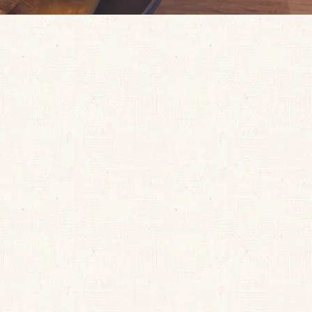
を
小
に
原
し