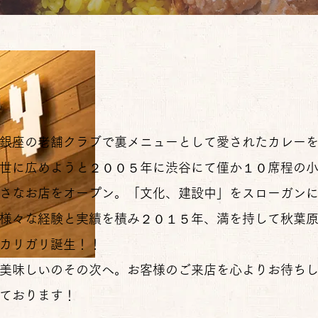
銀座の老舗クラブで裏メニューとして愛されたカレー
世に広めようと２００５年に渋谷にて僅か１０席程の
さなお店をオープン。「文化、建設中」をスローガン
様々な経験と実績を積み２０１５年、満を持して秋葉
カリガリ誕生！！
美味しいのその次へ。お客様のご来店を心よりお待ち
ております！